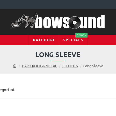
DISKON
KATEGORI
SPECIALS
LONG SLEEVE
HARD ROCK & METAL
CLOTHES
Long Sleeve
gori ini.