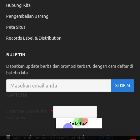
Hubungi Kita
Pengembalian Barang
Peta Situs
Records Label & Distribution
BULETIN
Dapatkan update berita dan promosi terbaru dengan cara daftar di
buletin kita
KIRIM
CAPTCHA
Enter the code in the
box below
Saya telah membaca dan setuju untuk
Privacy Policy