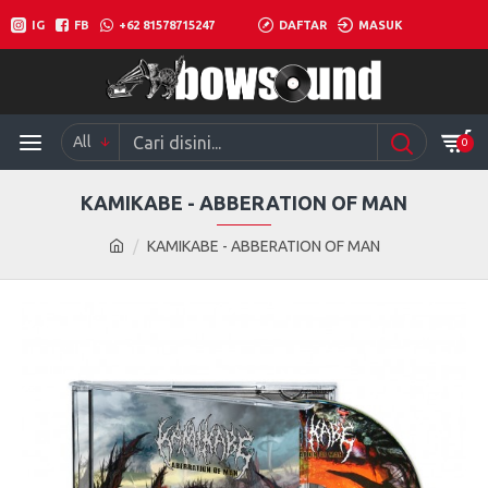
IG
FB
+62 81578715247
DAFTAR
MASUK
All
0
KAMIKABE - ABBERATION OF MAN
KAMIKABE - ABBERATION OF MAN