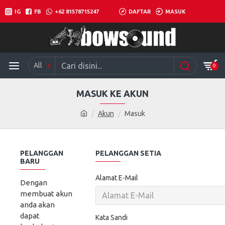
IG
FB
+62 81578715247
DAFTAR
MASUK
All
0
MASUK KE AKUN
Akun
Masuk
PELANGGAN
PELANGGAN SETIA
BARU
Alamat E-Mail
Dengan
membuat akun
anda akan
dapat
Kata Sandi