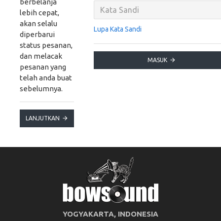
berbelanja
lebih cepat,
akan selalu
Lupa Kata Sandi
diperbarui
status pesanan,
dan melacak
MASUK
pesanan yang
telah anda buat
sebelumnya.
LANJUTKAN
YOGYAKARTA, INDONESIA