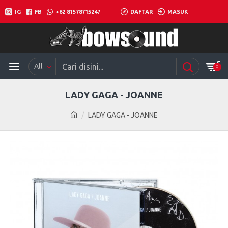
IG
FB
+62 81578715247
DAFTAR
MASUK
All
0
LADY GAGA - JOANNE
LADY GAGA - JOANNE