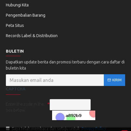
Hubungi Kita
Pengembalian Barang
Peta Situs
Records Label & Distribution
BULETIN
Dapatkan update berita dan promosi terbaru dengan cara daftar di
buletin kita
KIRIM
CAPTCHA
Enter the code in the
box below
Saya telah membaca dan setuju untuk
Privacy Policy